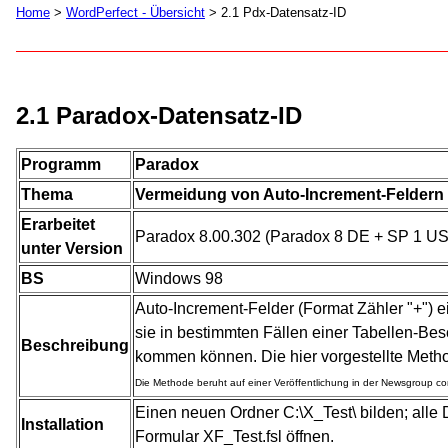
Home
>
WordPerfect - Übersicht
> 2.1 Pdx-Datensatz-ID
2.1 Paradox-Datensatz-ID
Programm
Paradox
Thema
Vermeidung von Auto-Increment-Feldern z
Erarbeitet
Paradox 8.00.302 (Paradox 8 DE + SP 1 US
unter Version
BS
Windows 98
Auto-Increment-Felder (Format Zähler "+") e
sie in bestimmten Fällen einer Tabellen-Be
Beschreibung
kommen können. Die hier vorgestellte Metho
Die Methode beruht auf einer Veröffentlichung in der Newsgroup c
Einen neuen Ordner C:\X_Test\ bilden; alle
Installation
Formular XF_Test.fsl öffnen.