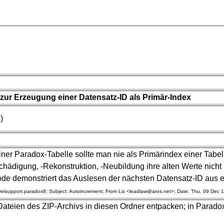
ur Erzeugung einer Datensatz-ID als Primär-Index
)
iner Paradox-Tabelle sollte man nie als Primärindex einer Tab
schädigung, -Rekonstruktion, -Neubildung ihre alten Werte nic
de demonstriert das Auslesen der nächsten Datensatz-ID aus ein
orelsupport.paradox8; Subject: Autoincrement; From Liz <leadlaw@aros.net>; Date: Thu, 09 Dec
 Dateien des ZIP-Archivs in diesen Ordner entpacken; in Para